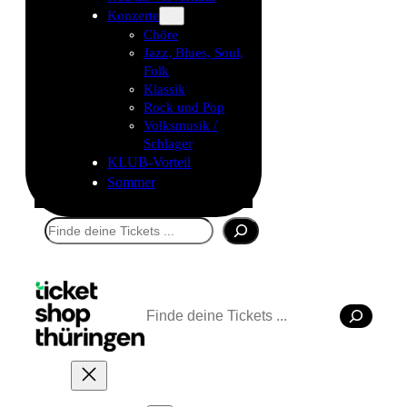
Konzerte
Chöre
Jazz, Blues, Soul,
Folk
Klassik
Rock und Pop
Volksmusik /
Schlager
KLUB-Vorteil
Sommer
Suchen
Suchen