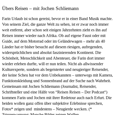
Übers Reisen – mit Jochen Schliemann
Farin Urlaub ist schon gereist, bevor er in einer Band Musik machte.
Von seinem Ziel, die ganze Welt zu sehen, ist er zwar noch immer
weit entfernt, aber schon seit einigen Jahrzehnten zieht es ihn auf
Reisen immer wieder nach Afrika. Ob auf eigene Faust oder mit
Guide, auf dem Motorrad oder im Geländewagen – mehr als 40
Länder hat er bisher besucht auf diesem riesigen, aufregenden,
widersprüchlichen und absolut faszinierenden Kontinent. Die
Schönheit, Menschlichkeit und Abenteuer, die Farin dort immer
wieder erleben durfte, will er nun teilen. Nicht als allwissender
Kulturexperte, sondern als begeisterter und neugieriger Reisender,
der keine Scheu hat vor dem Unbekannten – unterwegs mit Kamera,
Funktionskleidung und Sonnenbrand auf der Suche nach Wahrheit.
Gemeinsam mit Jochen Schliemann (Journalist, Reisender,
Schriftsteller und eine Hälfe von “Reisen Reisen – Der Podcast“)
kommen Farin und Jochen mit ihrer Redetour auch nach Erfurt. Die
beiden wollen ganz offen über subjektive Erlebnisse sprechen,
Fotos* zeigen und  mindestens – Neugierde wecken. (*
Triggerwarnung: Manche Bilder zeigen Waffen,