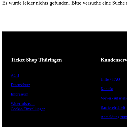
Es wurde leider nichts gefunden. Bitte versuche eine Suche
Ticket Shop Thüringen
Kundenserv
AGB
Hilfe / FAQ
Datenschutz
Kontakt
Impressum
Vorverkaufsstell
Widerrufsrecht
Barrierefreiheit
Cookie-Einstellungen
Anmeldung zum 