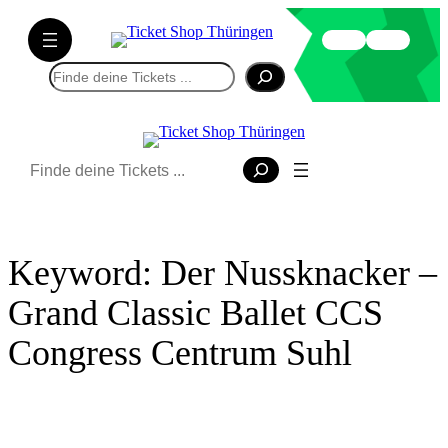
Direkt
zum
Inhalt
Suchen
wechseln
Suchen
Keyword:
Der Nussknacker –
Grand Classic Ballet CCS
Congress Centrum Suhl