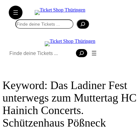
Direkt
zum
Inhalt
Suchen
wechseln
Suchen
Keyword:
Das Ladiner Fest
unterwegs zum Muttertag HC
Hainich Concerts.
Schützenhaus Pößneck