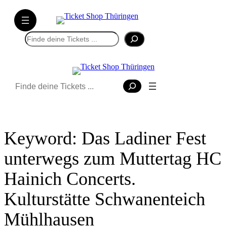
Direkt
zum
Inhalt
Suchen
wechseln
Suchen
Keyword:
Das Ladiner Fest
unterwegs zum Muttertag HC
Hainich Concerts.
Kulturstätte Schwanenteich
Mühlhausen