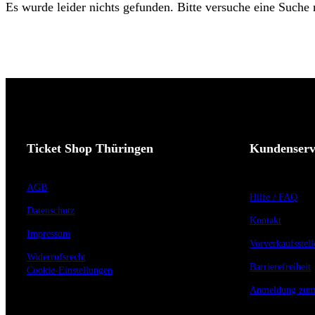
Es wurde leider nichts gefunden. Bitte versuche eine Suche
Ticket Shop Thüringen
Kundenserv
AGB
Hilfe / FAQ
Datenschutz
Kontakt
Impressum
Vorverkaufsstell
Widerrufsrecht
Barrierefreiheit
Cookie-Einstellungen
Anmeldung zum 