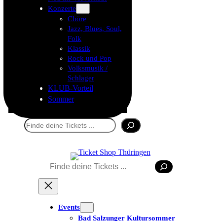
Konzerte
Chöre
Jazz, Blues, Soul,
Folk
Klassik
Rock und Pop
Volksmusik /
Schlager
KLUB-Vorteil
Sommer
Suchen
Suchen
Events
Bad Salzunger Kultursommer