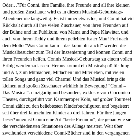
Oder…?Für Conni, ihre Familie, ihre Freunde und all ihre kleinen
und großen Zuschauer wird es in diesem Musical-Geburtstags-
Abenteuer nie langweilig. Es ist immer etwas los, und Conni hat viel
Rückhalt durch all ihre vielen Zuschauer, von ihren Freunden auf
der Bühne und im Publikum, von Mama und Papa Klawitter, und
auch von ihrem Teddy und ihrem geliebten Kater Mau! Frei nach
dem Motto “Was Conni kann – das könnt ihr auch!“ werden die
Musicalbesucher zum Teil der Inszenierung und können Conni und
ihren Freunden helfen, Connis Musical-Geburtstag zu einem vollen
Erfolg werden zu lassen. Heraus kommt ein Musicalspaß für Jung
und Alt, zum Mitmachen, Mitlachen und Miterleben, mit vielen
tollen Songs und ganz viel Charme! Und das Musical bringt die
kleinen und großen Zuschauer wirklich in Bewegung! “Conni –
Das Musical“: einzigartig und besonders, exklusiv vom Cocomico
Theater, durchgeführt von Kammeroper Köln, auf großer Tournee!
Conni zählt zu den beliebtesten Kinderbuchfiguren und begeistert
seit über drei Jahrzehnten Kinder ab drei Jahren. Für ihre jungen
Leser*innen ist Conni eine Art “beste Freundin“, die genau wie sie
die verschiedensten Situationen des Alltags meistert. Weit über
zweihundert verschiedene Conni-Bücher sind in den vergangenen