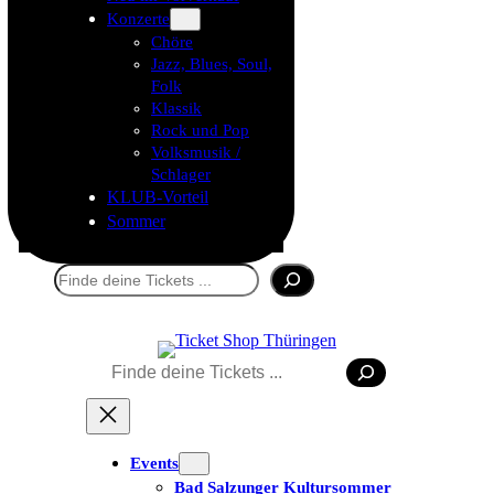
Konzerte
Chöre
Jazz, Blues, Soul,
Folk
Klassik
Rock und Pop
Volksmusik /
Schlager
KLUB-Vorteil
Sommer
Suchen
Suchen
Events
Bad Salzunger Kultursommer