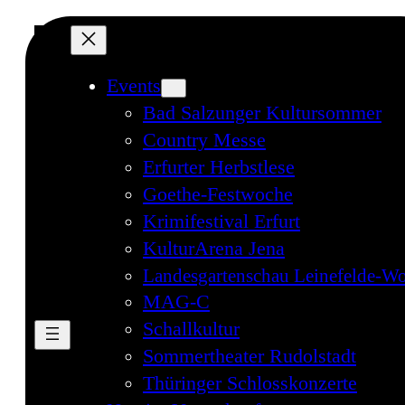
Direkt
zum
Inhalt
Events
wechseln
Bad Salzunger Kultursommer
Country Messe
Erfurter Herbstlese
Goethe-Festwoche
Krimifestival Erfurt
KulturArena Jena
Landesgartenschau Leinefelde-Wo
MAG-C
Schallkultur
Sommertheater Rudolstadt
Thüringer Schlosskonzerte