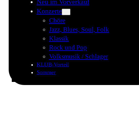
Neu im Vorverkauf
Konzerte
Chöre
Jazz, Blues, Soul, Folk
Klassik
Rock und Pop
Volksmusik / Schlager
KLUB-Vorteil
Sommer