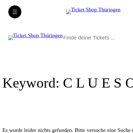
Direkt
zum
Inhalt
wechseln
Suchen
Keyword:
C L U E S 
Es wurde leider nichts gefunden. Bitte versuche eine Suche