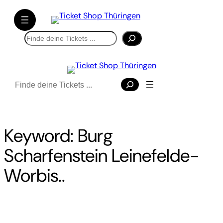
Direkt
zum
Inhalt
Suchen
wechseln
Suchen
Keyword:
Burg
Scharfenstein Leinefelde-
Worbis..