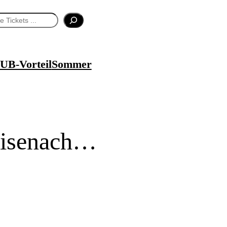
UB-Vorteil
Sommer
Eisenach…