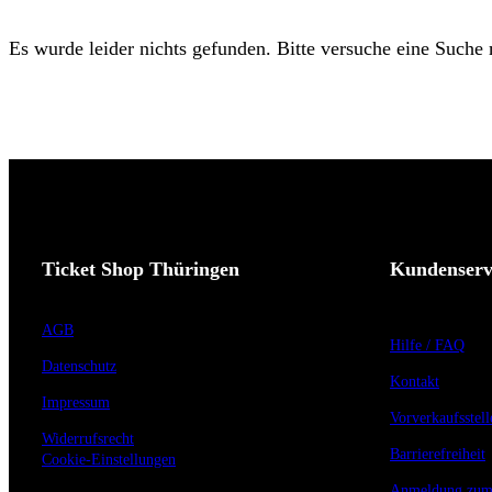
Es wurde leider nichts gefunden. Bitte versuche eine Suche
Ticket Shop Thüringen
Kundenserv
AGB
Hilfe / FAQ
Datenschutz
Kontakt
Impressum
Vorverkaufsstell
Widerrufsrecht
Barrierefreiheit
Cookie-Einstellungen
Anmeldung zum 