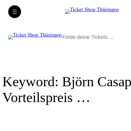
Direkt
zum
Inhalt
wechseln
Suchen
Keyword:
Björn Casap
Vorteilspreis …