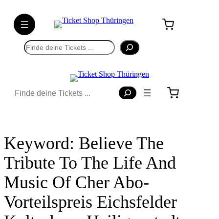
Direkt
zum
Inhalt
wechseln
Suchen
Suchen
Keyword:
Believe The
Tribute To The Life And
Music Of Cher Abo-
Vorteilspreis Eichsfelder