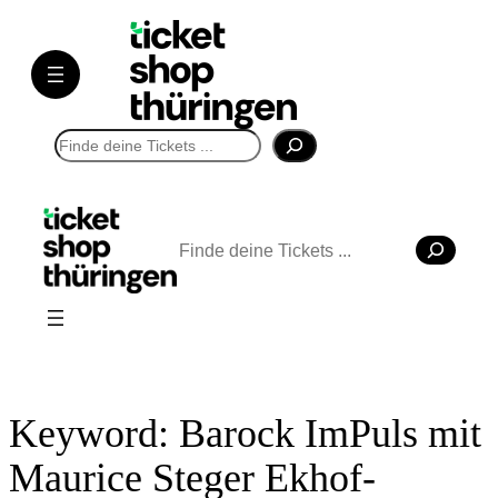
Direkt
zum
Inhalt
wechseln
Suchen
Suchen
Keyword:
Barock ImPuls mit
Maurice Steger Ekhof-