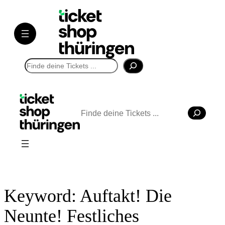
Direkt
zum
Inhalt
wechseln
Suchen
Suchen
Keyword:
Auftakt! Die
Neunte! Festliches