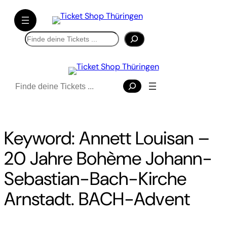
Direkt
zum
Inhalt
Suchen
wechseln
Suchen
Keyword:
Annett Louisan –
20 Jahre Bohème Johann-
Sebastian-Bach-Kirche
Arnstadt. BACH-Advent