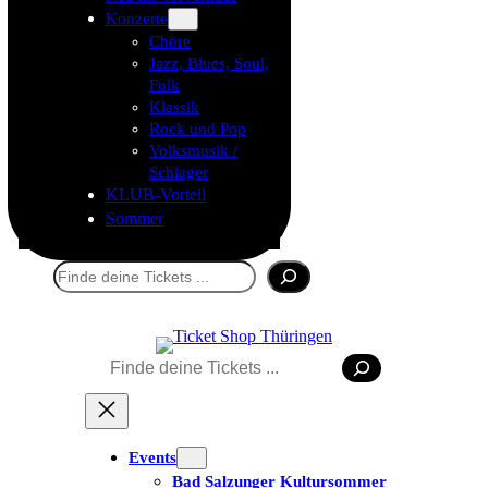
Konzerte
Chöre
Jazz, Blues, Soul,
Folk
Klassik
Rock und Pop
Volksmusik /
Schlager
KLUB-Vorteil
Sommer
Suchen
Suchen
Events
Bad Salzunger Kultursommer