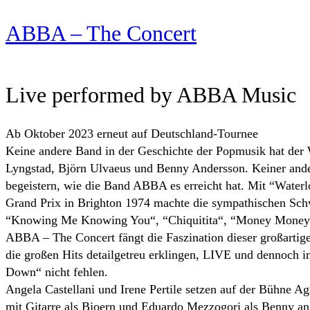
ABBA – The Concert
Live performed by ABBA Music
Ab Oktober 2023 erneut auf Deutschland-Tournee
Keine andere Band in der Geschichte der Popmusik hat der 
Lyngstad, Björn Ulvaeus und Benny Andersson. Keiner ander
begeistern, wie die Band ABBA es erreicht hat. Mit “Water
Grand Prix in Brighton 1974 machte die sympathischen Sch
“Knowing Me Knowing You“, “Chiquitita“, “Money Money 
ABBA – The Concert fängt die Faszination dieser großartig
die großen Hits detailgetreu erklingen, LIVE und dennoch i
Down“ nicht fehlen.
Angela Castellani und Irene Pertile setzen auf der Bühne Ag
mit Gitarre als Bjoern und Eduardo Mezzogori als Benny a