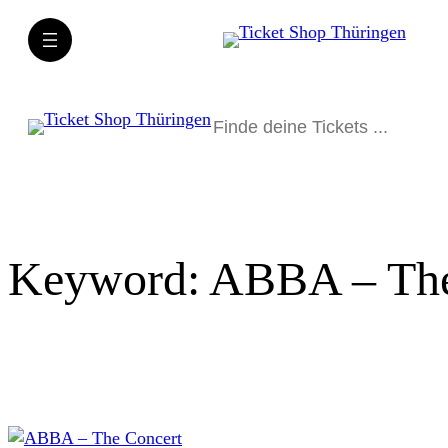
Direkt
zum
Inhalt
wechseln
Suchen
Keyword:
ABBA – The