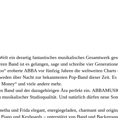
Welt ein derartig fantastisches musikalisches Gesamtwerk ge
en Band ist es gelungen, sage und schreibe vier Generatione
loo“ eroberte ABBA vor fünfzig Jahren die weltweiten Chart
weden über Nacht zur bekanntesten Pop-Band dieser Zeit. Es
Money“ und viele andere mehr.
en Band und der dazugehörigen Ära perfekt ein. ABBAMUSIC, 
n musikalischer Studioqualität. Und natürlich dürfen neue So
netha und Frida elegant, energiegeladen, charmant und origin
n Piano und Keyboards – unterstützt von Band und Backgroun