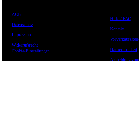
AGB
Hilfe / FAQ
Datenschutz
Kontakt
Impressum
Vorverkaufsstell
Widerrufsrecht
Barrierefreiheit
Cookie-Einstellungen
Anmeldung zum 