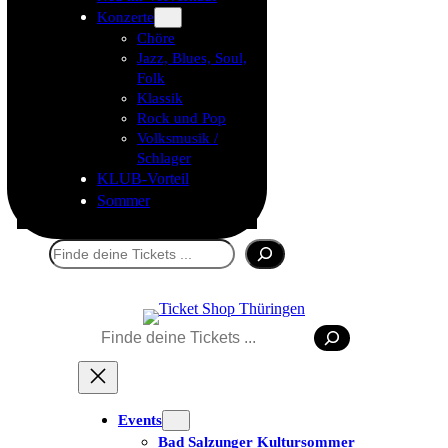
Konzerte
Chöre
Jazz, Blues, Soul,
Folk
Klassik
Rock und Pop
Volksmusik /
Schlager
KLUB-Vorteil
Sommer
Suchen
Suchen
Events
Bad Salzunger Kultursommer