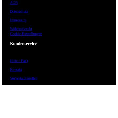
AGB
Datenschutz
Impressum
Widerrufsrecht
Cookie-Einstellungen
Kundenservice
Hilfe / FAQ
Kontakt
Vorverkaufsstellen
Barrierefreiheit
Anmeldung zum Newsletter
Für Veranstalter