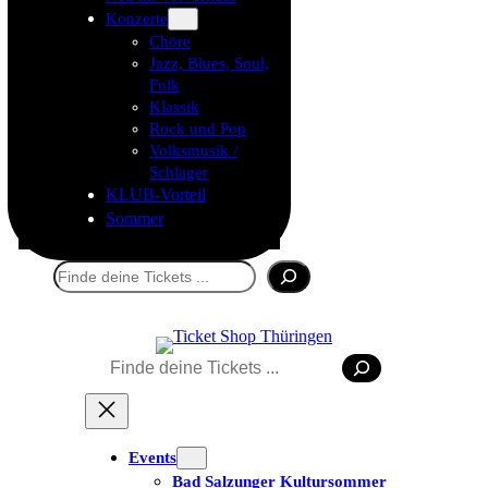
Konzerte
Chöre
Jazz, Blues, Soul,
Folk
Klassik
Rock und Pop
Volksmusik /
Schlager
KLUB-Vorteil
Sommer
Suchen
Suchen
Events
Bad Salzunger Kultursommer