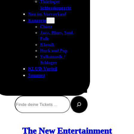
Thüringer
Schlosskonzerte
Neu im Vorverkauf
Konzerte
Chöre
Jazz, Blues, Soul,
Folk
Klassik
Rock und Pop
Volksmusik /
Schlager
KLUB-Vorteil
Sommer
Suchen
The New Entertainment