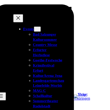
Events
Bad Salzunger
Kultursommer
Country Messe
Erfurter
Herbstlese
Goethe-Festwoche
Krimifestival
Erfurt
KulturArena Jena
Landesgartenschau
Leinefelde-Worbis
MAG-C
Schallkultur
Sommertheater
Rudolstadt