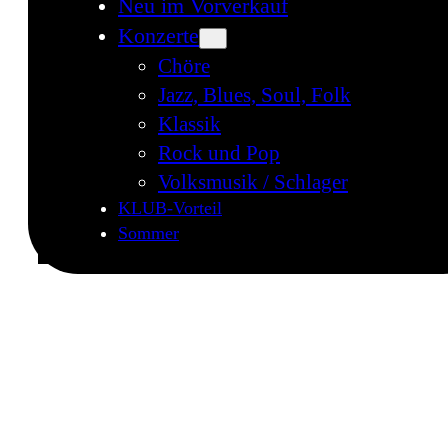
Neu im Vorverkauf
Konzerte
Chöre
Jazz, Blues, Soul, Folk
Klassik
Rock und Pop
Volksmusik / Schlager
KLUB-Vorteil
Sommer