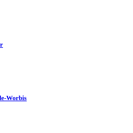
r
de-Worbis