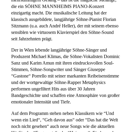
mehrstimmigem Gesang – das ist die magische Melange,
die ein SÖHNE MANNHEIMS PIANO-Konzert
einzigartig macht. Die musikalische Leitung hat der
klassisch ausgebildete, langjährige Söhne-Pianist Florian
Sitzmann (u.a. auch André Heller), der mit seinem ebenso
sensiblen wie virtuosem Klavierspiel den Söhne-Sound
seit Jahrzehnten prägt.
Der in Wien lebende langjährige Söhne-Sänger und
Produzent Michael Klimas, die Söhne-Vokalisten Dominic
Sanz und Karim Amun mit ihren eindrucksvollen Soul-
Stimmen, Söhne-Songwriter und Sänger Giuseppe
“Gastone“ Porrello mit seiner markanten Reibeisenstimme
und der wortgewaltige Söhne-Rapper Metaphysics
performen ungefiltert Hits aus über 30 Jahren
Bandgeschichte und schaffen eine Atmosphäre von großer
emotionaler Intensität und Tiefe.
Auf dem Programm stehen neben Klassikern wie “Und
wenn ein Lied“, “Geh davon aus“ oder “Das hat die Welt
noch nicht gesehen“ auch neue Songs wie die aktuellen