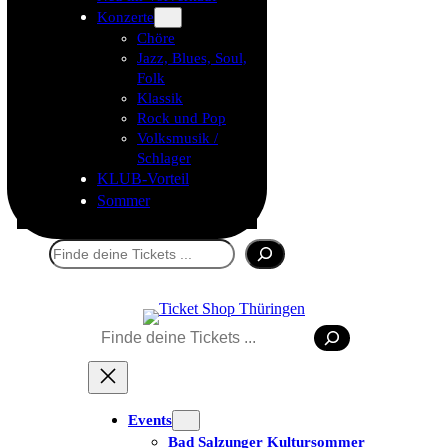
Konzerte
Chöre
Jazz, Blues, Soul,
Folk
Klassik
Rock und Pop
Volksmusik /
Schlager
KLUB-Vorteil
Sommer
Suchen
Suchen
Events
Bad Salzunger Kultursommer