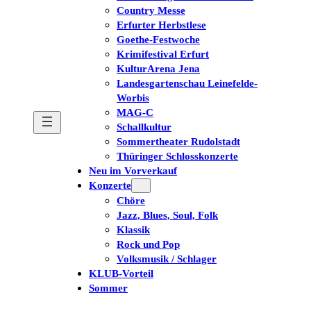
Country Messe
Erfurter Herbstlese
Goethe-Festwoche
Krimifestival Erfurt
KulturArena Jena
Landesgartenschau Leinefelde-
Worbis
MAG-C
Schallkultur
Sommertheater Rudolstadt
Thüringer Schlosskonzerte
Neu im Vorverkauf
Konzerte
Chöre
Jazz, Blues, Soul, Folk
Klassik
Rock und Pop
Volksmusik / Schlager
KLUB-Vorteil
Sommer