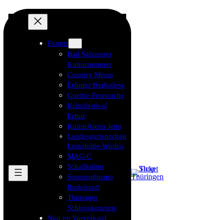
Events
Bad Salzunger
Kultursommer
Country Messe
Erfurter Herbstlese
Goethe-Festwoche
Krimifestival
Erfurt
KulturArena Jena
Landesgartenschau
Leinefelde-Worbis
MAG-C
Schallkultur
Sommertheater
Rudolstadt
Thüringer
Schlosskonzerte
Neu im Vorverkauf