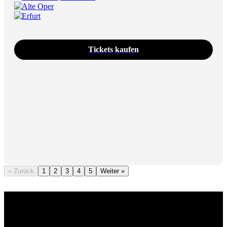
Alte Oper
Erfurt
Tickets kaufen
« Zurück
1
2
3
4
5
Weiter »