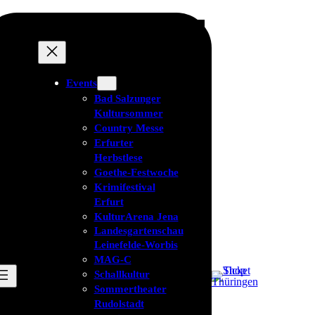
Events
Bad Salzunger
Kultursommer
Country Messe
Erfurter
Herbstlese
Goethe-Festwoche
Krimifestival
Erfurt
KulturArena Jena
Landesgartenschau
Leinefelde-Worbis
MAG-C
Schallkultur
Sommertheater
Rudolstadt