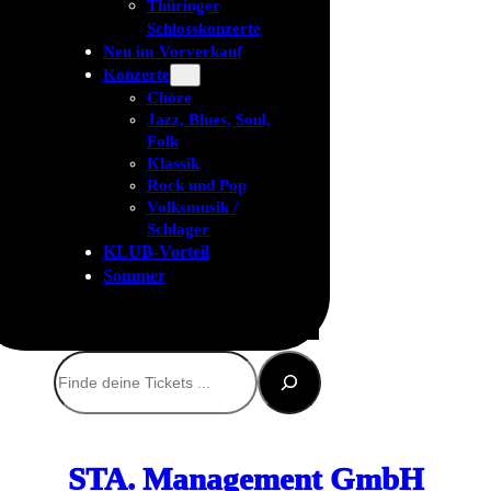
Thüringer
Schlosskonzerte
Neu im Vorverkauf
Konzerte
Chöre
Jazz, Blues, Soul,
Folk
Klassik
Rock und Pop
Volksmusik /
Schlager
KLUB-Vorteil
Sommer
Suchen
STA. Management GmbH