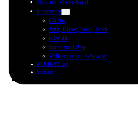
Neu im Vorverkauf
Konzerte
Chöre
Jazz, Blues, Soul, Folk
Klassik
Rock und Pop
Volksmusik / Schlager
KLUB-Vorteil
Sommer