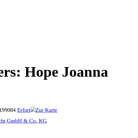
ers: Hope Joanna
1
99084
Erfurt
Zur Karte
echt GmbH & Co. KG