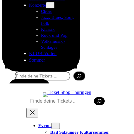
Konzerte
Chöre
Jazz, Blues, Soul,
Folk
Klassik
Rock und Pop
Volksmusik /
Schlager
KLUB-Vorteil
Sommer
Suchen
Tickets kaufen
Suchen
Events
Bad Salzunger Kultursommer