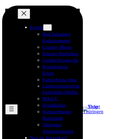
Events
Bad Salzunger
Kultursommer
Country Messe
Erfurter Herbstlese
Goethe-Festwoche
Krimifestival
Erfurt
KulturArena Jena
Landesgartenschau
Leinefelde-Worbis
MAG-C
Schallkultur
Sommertheater
Rudolstadt
Thüringer
Schlosskonzerte
Neu im Vorverkauf