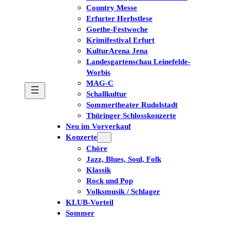
Country Messe
Erfurter Herbstlese
Goethe-Festwoche
Krimifestival Erfurt
KulturArena Jena
Landesgartenschau Leinefelde-
Worbis
MAG-C
Schallkultur
Sommertheater Rudolstadt
Thüringer Schlosskonzerte
Neu im Vorverkauf
Konzerte
Chöre
Jazz, Blues, Soul, Folk
Klassik
Rock und Pop
Volksmusik / Schlager
KLUB-Vorteil
Sommer