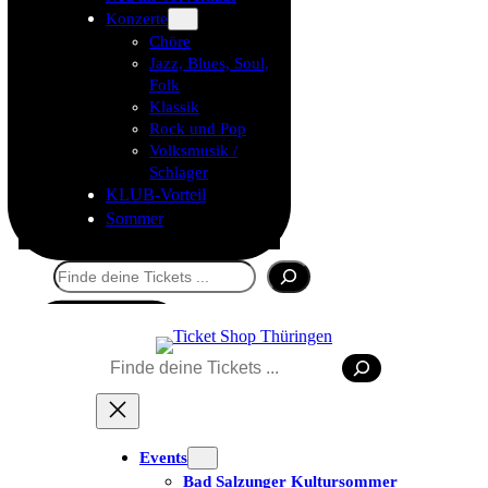
Konzerte
Chöre
Jazz, Blues, Soul,
Folk
Klassik
Rock und Pop
Volksmusik /
Schlager
KLUB-Vorteil
Sommer
Suchen
Tickets kaufen
Suchen
Events
Bad Salzunger Kultursommer