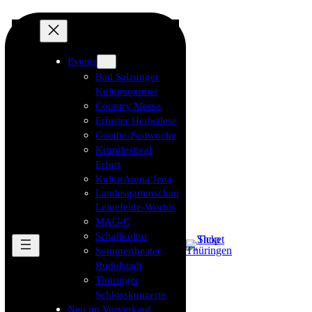
Events
Bad Salzunger
Kultursommer
Country Messe
Erfurter Herbstlese
Goethe-Festwoche
Krimifestival
Erfurt
KulturArena Jena
Landesgartenschau
Leinefelde-Worbis
MAG-C
Schallkultur
Sommertheater
Rudolstadt
Thüringer
Schlosskonzerte
Neu im Vorverkauf