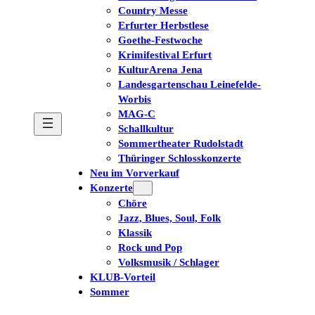
Country Messe
Erfurter Herbstlese
Goethe-Festwoche
Krimifestival Erfurt
KulturArena Jena
Landesgartenschau Leinefelde-
Worbis
MAG-C
Schallkultur
Sommertheater Rudolstadt
Thüringer Schlosskonzerte
Neu im Vorverkauf
Konzerte
Chöre
Jazz, Blues, Soul, Folk
Klassik
Rock und Pop
Volksmusik / Schlager
KLUB-Vorteil
Sommer