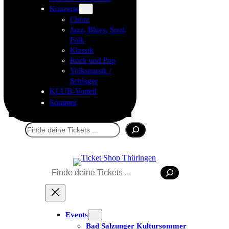
Konzerte
Chöre
Jazz, Blues, Soul,
Folk
Klassik
Rock und Pop
Volksmusik /
Schlager
KLUB-Vorteil
Sommer
Suchen
Suchen
Tickets kaufen
Events
Bad Salzunger Kultursommer