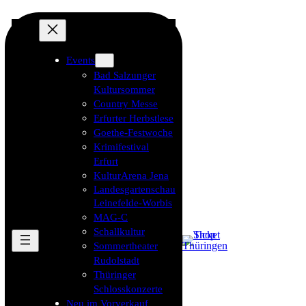
Events
Bad Salzunger
Kultursommer
Country Messe
Erfurter Herbstlese
Goethe-Festwoche
Krimifestival
Erfurt
KulturArena Jena
Landesgartenschau
Leinefelde-Worbis
MAG-C
Schallkultur
Sommertheater
Rudolstadt
Thüringer
Schlosskonzerte
Neu im Vorverkauf