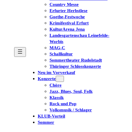
Country Messe
Erfurter Herbstlese
Goethe-Festwoche
Krimifestival Erfurt
KulturArena Jena
Landesgartenschau Leinefelde-
Worbis
MAG-C
Schallkultur
Sommertheater Rudolstadt
Thüringer Schlosskonzerte
Neu im Vorverkauf
Konzerte
Chöre
Jazz, Blues, Soul, Folk
Klassik
Rock und Pop
Volksmusik / Schlager
KLUB-Vorteil
Sommer