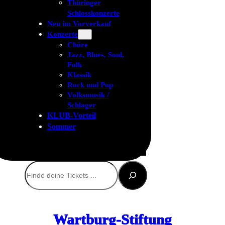
Thüringer
Schlosskonzerte
Neu im Vorverkauf
Konzerte
Chöre
Jazz, Blues, Soul,
Folk
Klassik
Rock und Pop
Volksmusik /
Schlager
KLUB-Vorteil
Sommer
Suchen
Wartburg-Stiftung