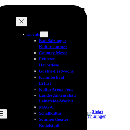
Events
Bad Salzunger
Kultursommer
Country Messe
Erfurter
Herbstlese
Goethe-Festwoche
Krimifestival
Erfurt
KulturArena Jena
Landesgartenschau
Leinefelde-Worbis
MAG-C
Schallkultur
Sommertheater
Rudolstadt