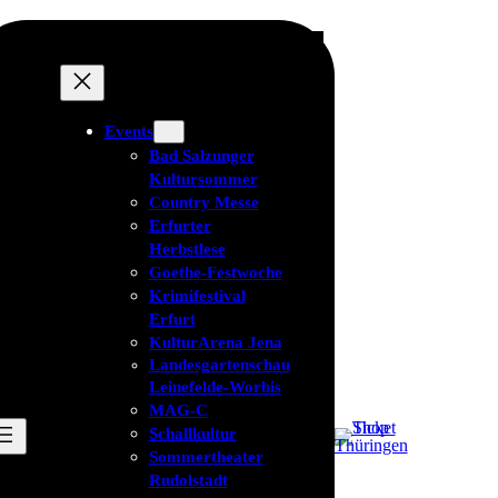
Events
Bad Salzunger
Kultursommer
Country Messe
Erfurter
Herbstlese
Goethe-Festwoche
Krimifestival
Erfurt
KulturArena Jena
Landesgartenschau
Leinefelde-Worbis
MAG-C
Schallkultur
Sommertheater
Rudolstadt