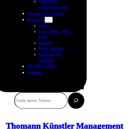
Thüringer
Schlosskonzerte
Neu im Vorverkauf
Konzerte
Chöre
Jazz, Blues, Soul,
Folk
Klassik
Rock und Pop
Volksmusik /
Schlager
KLUB-Vorteil
Sommer
Suchen
Thomann Künstler Management