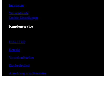
Impressum
Widerrufsrecht
Cookie-Einstellungen
Kundenservice
Hilfe / FAQ
Kontakt
Vorverkaufsstellen
Barrierefreiheit
Anmeldung zum Newsletter
Für Veranstalter
Zahlungs- & Versandarten