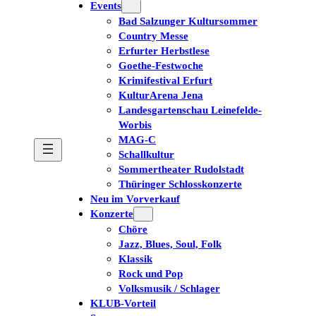
Events
Tickets kaufen
Bad Salzunger Kultursommer
Country Messe
Erfurter Herbstlese
Goethe-Festwoche
Krimifestival Erfurt
KulturArena Jena
Landesgartenschau Leinefelde-
Worbis
MAG-C
Schallkultur
Sommertheater Rudolstadt
Thüringer Schlosskonzerte
Neu im Vorverkauf
Konzerte
Chöre
Jazz, Blues, Soul, Folk
Klassik
Rock und Pop
Volksmusik / Schlager
KLUB-Vorteil