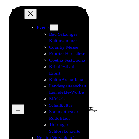
Events
Bad Salzunger
Kultursommer
Country Messe
Erfurter Herbstlese
Goethe-Festwoche
Krimifestival
Erfurt
KulturArena Jena
Landesgartenschau
Leinefelde-Worbis
MAG-C
Schallkultur
Sommertheater
Rudolstadt
Thüringer
Schlosskonzerte
Neu im Vorverkauf