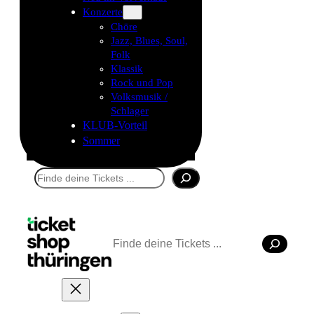
Konzerte
Chöre
Jazz, Blues, Soul,
Folk
Klassik
Rock und Pop
Volksmusik /
Schlager
KLUB-Vorteil
Sommer
Suchen
Suchen