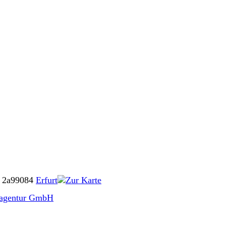
 2a
99084
Erfurt
Zur Karte
agentur GmbH