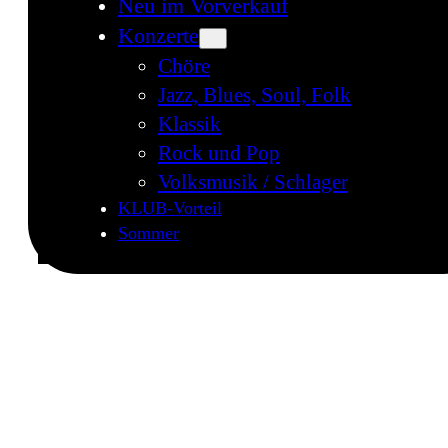
Neu im Vorverkauf
Konzerte
Chöre
Jazz, Blues, Soul, Folk
Klassik
Rock und Pop
Volksmusik / Schlager
KLUB-Vorteil
Sommer