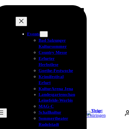
Events
Bad Salzunger
Kultursommer
Country Messe
Erfurter
Herbstlese
Goethe-Festwoche
Krimifestival
Erfurt
KulturArena Jena
Landesgartenschau
Leinefelde-Worbis
MAG-C
Schallkultur
Sommertheater
Rudolstadt