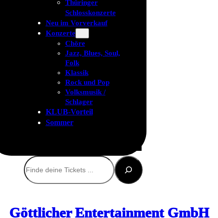
Thüringer
Schlosskonzerte
Neu im Vorverkauf
Konzerte
Chöre
Jazz, Blues, Soul,
Folk
Klassik
Rock und Pop
Volksmusik /
Schlager
KLUB-Vorteil
Sommer
Suchen
Göttlicher Entertainment GmbH