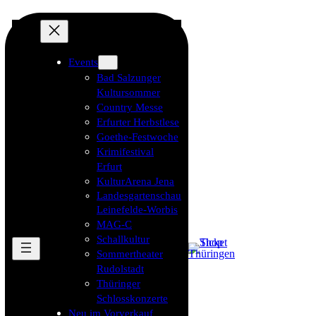
Events
Bad Salzunger
Kultursommer
Country Messe
Erfurter Herbstlese
Goethe-Festwoche
Krimifestival
Erfurt
KulturArena Jena
Landesgartenschau
Leinefelde-Worbis
MAG-C
Schallkultur
Sommertheater
Rudolstadt
Thüringer
Schlosskonzerte
Neu im Vorverkauf