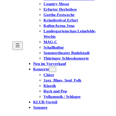
Country Messe
Erfurter Herbstlese
Goethe-Festwoche
Krimifestival Erfurt
KulturArena Jena
Landesgartenschau Leinefelde-
Worbis
MAG-C
Schallkultur
Sommertheater Rudolstadt
Thüringer Schlosskonzerte
Neu im Vorverkauf
Konzerte
Chöre
Jazz, Blues, Soul, Folk
Klassik
Rock und Pop
Volksmusik / Schlager
KLUB-Vorteil
Sommer