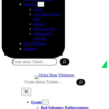
Konzerte
Chöre
Jazz, Blues, Soul,
Folk
Klassik
Rock und Pop
Volksmusik /
Schlager
KLUB-Vorteil
Sommer
Suchen
Suchen
Tickets kaufen
Events
Bad Salzunger Kultursommer