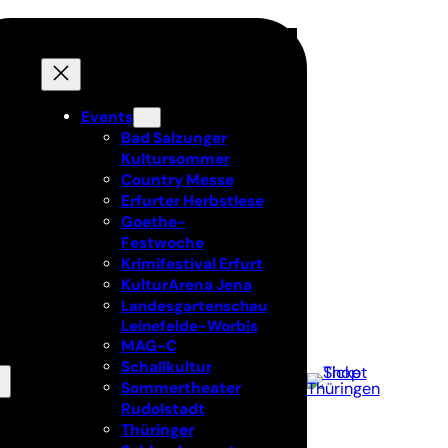
Events
Bad Salzunger
Kultursommer
Country Messe
Erfurter Herbstlese
Goethe-
Festwoche
Krimifestival Erfurt
KulturArena Jena
Landesgartenschau
Leinefelde-Worbis
MAG-C
Schallkultur
Sommertheater
Rudolstadt
Thüringer