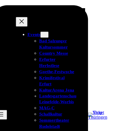
Events
Bad Salzunger
Kultursommer
Country Messe
Erfurter
Herbstlese
Goethe-Festwoche
Krimifestival
Erfurt
KulturArena Jena
Landesgartenschau
Leinefelde-Worbis
MAG-C
Schallkultur
Sommertheater
Rudolstadt