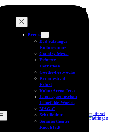
Events
Bad Salzunger
Kultursommer
Country Messe
Erfurter
Herbstlese
Goethe-Festwoche
Krimifestival
Erfurt
KulturArena Jena
Landesgartenschau
Leinefelde-Worbis
MAG-C
Schallkultur
Sommertheater
Rudolstadt