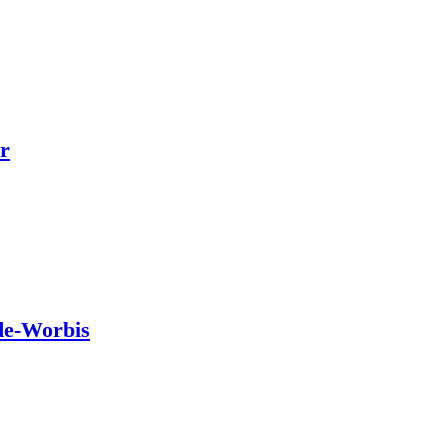
r
de-Worbis