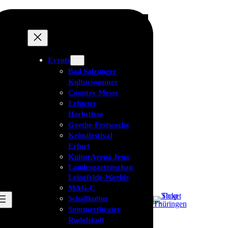
Events
Bad Salzunger
Kultursommer
Country Messe
Erfurter
Herbstlese
Goethe-Festwoche
Krimifestival
Erfurt
KulturArena Jena
Landesgartenschau
Leinefelde-Worbis
MAG-C
Schallkultur
Sommertheater
Rudolstadt