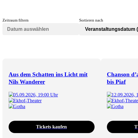
Zeitraum filtern
Sortieren nach
Aus dem Schatten ins Licht mit
Chanson d’
Nils Wanderer
bis Piaf
05.09.2026, 19:00 Uhr
12.09.2026, 
Ekhof-Theater
Ekhof-Theate
Gotha
Gotha
Tickets kaufen
T