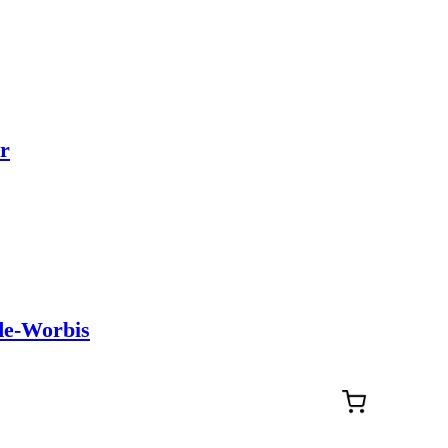
r
de-Worbis