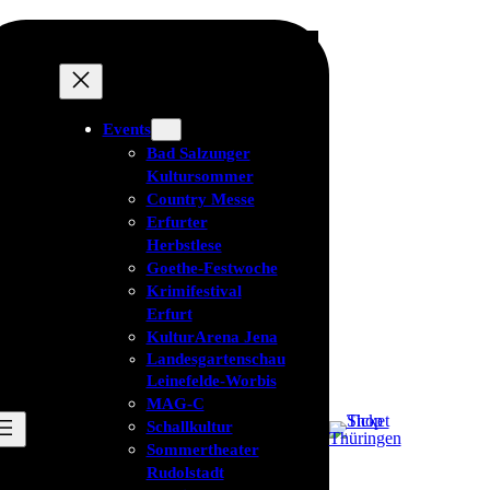
Events
Bad Salzunger
Kultursommer
Country Messe
Erfurter
Herbstlese
Goethe-Festwoche
Krimifestival
Erfurt
KulturArena Jena
Landesgartenschau
Leinefelde-Worbis
MAG-C
Schallkultur
Sommertheater
Rudolstadt