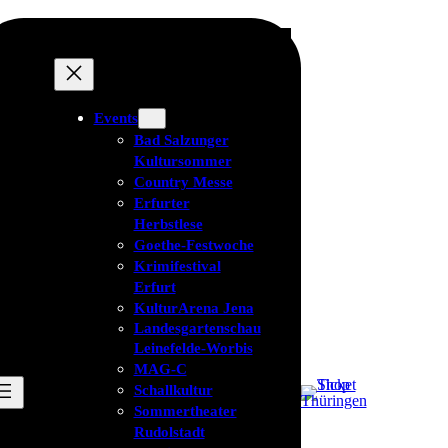
Events
Bad Salzunger
Kultursommer
Country Messe
Erfurter
Herbstlese
Goethe-Festwoche
Krimifestival
Erfurt
KulturArena Jena
Landesgartenschau
Leinefelde-Worbis
MAG-C
Schallkultur
Sommertheater
Rudolstadt