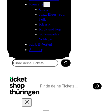
Konzerte
Chöre
Jazz, Blues, Soul,
Folk
Klassik
Rock und Pop
Volksmusik /
Schlager
KLUB-Vorteil
Sommer
Suchen
Suchen
Tickets kaufen