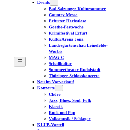
Events
Bad Salzunger Kultursommer
Country Messe
Erfurter Herbstlese
Goethe-Festwoche
Krimifestival Erfurt
KulturArena Jena
Landesgartenschau Leinefelde-
Worbis
MAG-C
Schallkultur
Sommertheater Rudolstadt
Thüringer Schlosskonzerte
Neu im Vorverkauf
Konzerte
Chöre
Jazz, Blues, Soul, Folk
Klassik
Rock und Pop
Volksmusik / Schlager
KLUB-Vorteil