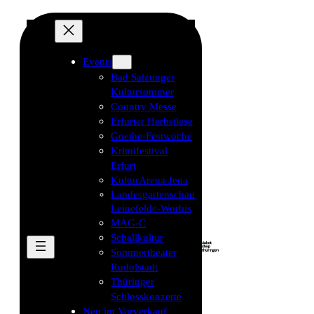
Events
Bad Salzunger
Kultursommer
Country Messe
Erfurter Herbstlese
Goethe-Festwoche
Krimifestival
Erfurt
KulturArena Jena
Landesgartenschau
Leinefelde-Worbis
MAG-C
Schallkultur
Sommertheater
Rudolstadt
Thüringer
Schlosskonzerte
Neu im Vorverkauf