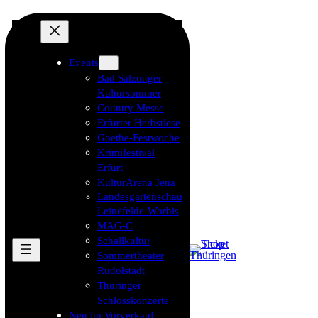
Events
Bad Salzunger
Kultursommer
Country Messe
Erfurter Herbstlese
Goethe-Festwoche
Krimifestival
Erfurt
KulturArena Jena
Landesgartenschau
Leinefelde-Worbis
MAG-C
Schallkultur
Sommertheater
Rudolstadt
Thüringer
Schlosskonzerte
Neu im Vorverkauf