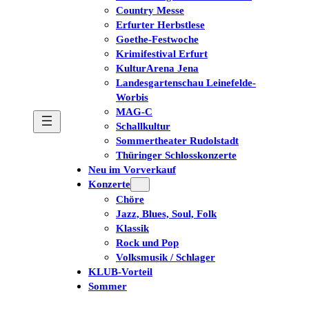
Country Messe
Erfurter Herbstlese
Goethe-Festwoche
Krimifestival Erfurt
KulturArena Jena
Landesgartenschau Leinefelde-
Worbis
MAG-C
Schallkultur
Sommertheater Rudolstadt
Thüringer Schlosskonzerte
Neu im Vorverkauf
Konzerte
Chöre
Jazz, Blues, Soul, Folk
Klassik
Rock und Pop
Volksmusik / Schlager
KLUB-Vorteil
Sommer