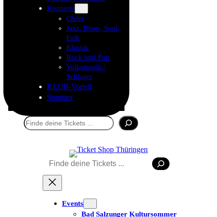
Konzerte
Chöre
Jazz, Blues, Soul,
Folk
Klassik
Rock und Pop
Volksmusik /
Schlager
KLUB-Vorteil
Sommer
Suchen
Tickets kaufen
Suchen
Events
Bad Salzunger Kultursommer