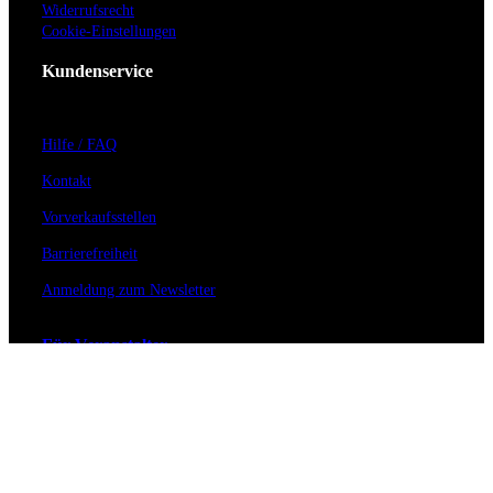
Widerrufsrecht
Cookie-Einstellungen
Kundenservice
Hilfe / FAQ
Kontakt
Vorverkaufsstellen
Barrierefreiheit
Anmeldung zum Newsletter
Für Veranstalter
Zahlungs- & Versandarten