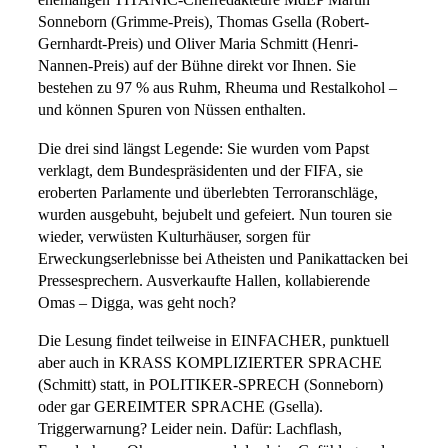
ehemaligen TITANIC-Chefredakteure MdEP Martin
Sonneborn (Grimme-Preis), Thomas Gsella (Robert-
Gernhardt-Preis) und Oliver Maria Schmitt (Henri-
Nannen-Preis) auf der Bühne direkt vor Ihnen. Sie
bestehen zu 97 % aus Ruhm, Rheuma und Restalkohol –
und können Spuren von Nüssen enthalten.
Die drei sind längst Legende: Sie wurden vom Papst
verklagt, dem Bundespräsidenten und der FIFA, sie
eroberten Parlamente und überlebten Terroranschläge,
wurden ausgebuht, bejubelt und gefeiert. Nun touren sie
wieder, verwüsten Kulturhäuser, sorgen für
Erweckungserlebnisse bei Atheisten und Panikattacken bei
Pressesprechern. Ausverkaufte Hallen, kollabierende
Omas – Digga, was geht noch?
Die Lesung findet teilweise in EINFACHER, punktuell
aber auch in KRASS KOMPLIZIERTER SPRACHE
(Schmitt) statt, in POLITIKER-SPRECH (Sonneborn)
oder gar GEREIMTER SPRACHE (Gsella).
Triggerwarnung? Leider nein. Dafür: Lachflash,