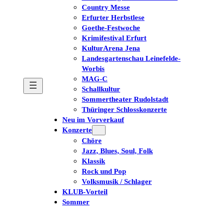
Country Messe
Erfurter Herbstlese
Goethe-Festwoche
Krimifestival Erfurt
KulturArena Jena
Landesgartenschau Leinefelde-
Worbis
MAG-C
Schallkultur
Sommertheater Rudolstadt
Thüringer Schlosskonzerte
Neu im Vorverkauf
Konzerte
Chöre
Jazz, Blues, Soul, Folk
Klassik
Rock und Pop
Volksmusik / Schlager
KLUB-Vorteil
Sommer