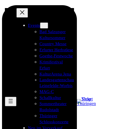
Events
Bad Salzunger
Kultursommer
Country Messe
Erfurter Herbstlese
Goethe-Festwoche
Krimifestival
Erfurt
KulturArena Jena
Landesgartenschau
Leinefelde-Worbis
MAG-C
Schallkultur
Sommertheater
Rudolstadt
Thüringer
Schlosskonzerte
Neu im Vorverkauf