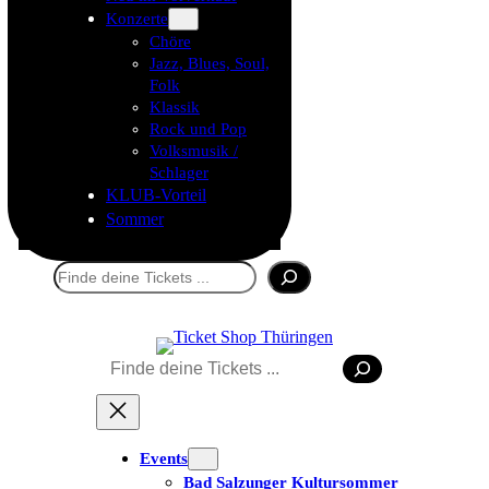
Konzerte
Chöre
Jazz, Blues, Soul,
Folk
Klassik
Rock und Pop
Volksmusik /
Schlager
KLUB-Vorteil
Sommer
Suchen
Suchen
Events
Bad Salzunger Kultursommer