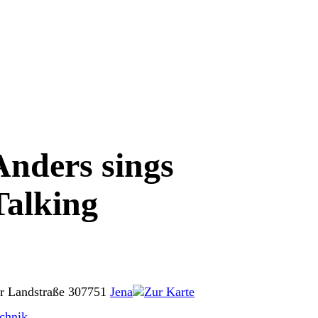
nders sings
alking
r Landstraße 3
07751
Jena
Zur Karte
chnik