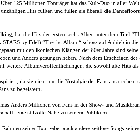
Über 125 Millionen Tonträger hat das Kult-Duo in aller Welt 
 unzähligen Hits füllten und füllen sie überall die Dancefloo
Talking, hat die Hits der ersten sechs Alben unter dem
l: STARS by Edel) “The 1st Album“ schoss auf Anhieb in die
paart mit den ikonischen Klängen der 80er Jahre sind sein
ieben und Anders gesungen haben. Nach dem Erscheinen des 
fünf weitere Albumveröffentlichungen, die sowohl alte Hits a
iriert, da sie nicht nur die Nostalgie der Fans ansprechen, 
ans zu begeistern.
homas Anders Millionen von Fans in der Show- und Musikbranc
chafft eine stilvolle Nähe zu seinem Publikum.
m Rahmen seiner Tour -aber auch andere zeitlose Songs seines L