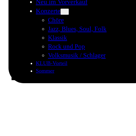
Neu im Vorverkauf
Konzerte
Chöre
Jazz, Blues, Soul, Folk
Klassik
Rock und Pop
Volksmusik / Schlager
KLUB-Vorteil
Sommer